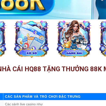
NHÀ CÁI HQ88 TẶNG THƯỞNG 88K 
CÁC SẢN PHẨM VÀ TRÒ CHƠI ĐẶC TRƯNG
Các sảnh live casino như