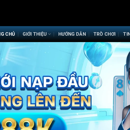
NG CHỦ
GIỚI THIỆU
HƯỚNG DẪN
TRÒ CHƠI
TI