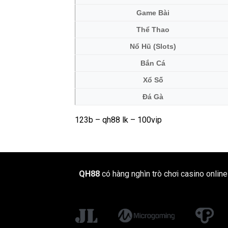
Game Bài
Thể Thao
Nổ Hũ (Slots)
Bắn Cá
Xổ Số
Đá Gà
123b
–
qh88 lk
– 100vip
QH88
có hàng nghìn trò chơi casino online