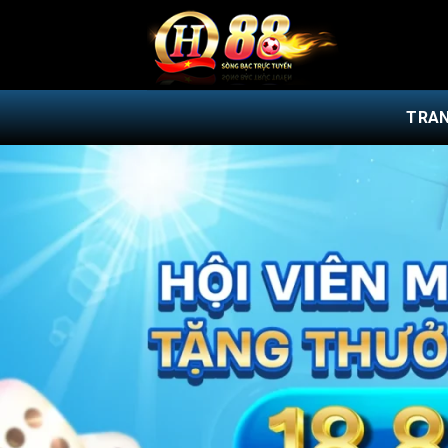
Skip
to
content
TRA