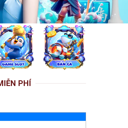
MIỄN PHÍ