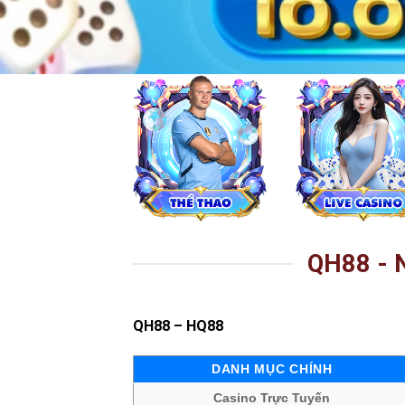
QH88 - 
QH88
– HQ88
DANH MỤC CHÍNH
Casino Trực Tuyến