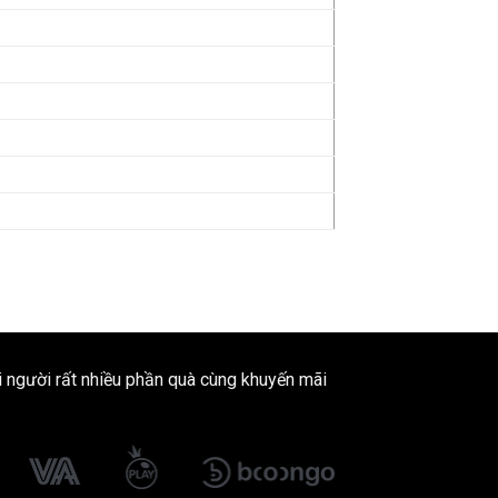
i người rất nhiều phần quà cùng khuyến mãi