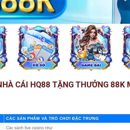
NHÀ CÁI HQ88 TẶNG THƯỞNG 88K 
CÁC SẢN PHẨM VÀ TRÒ CHƠI ĐẶC TRƯNG
Các sảnh live casino như