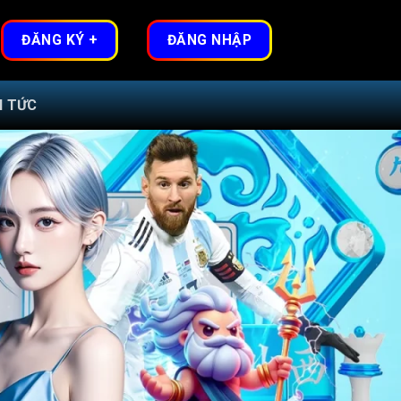
ĐĂNG KÝ +
ĐĂNG NHẬP
N TỨC