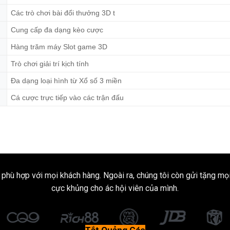
Các trò chơi bài đổi thưởng 3D t
Cung cấp đa dạng kèo cược
Hàng trăm máy Slot game 3D
Trò chơi giải trí kịch tính
Đa dạng loại hình từ Xổ số 3 miền
Cá cược trực tiếp vào các trận đấu
 phù hợp với mọi khách hàng. Ngoài ra, chúng tôi còn gửi tặng mọ
cực khủng cho ác hội viên của mình.