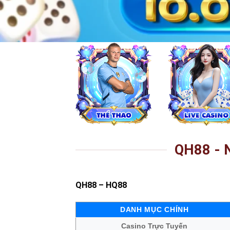
QH88 - 
QH88
– HQ88
DANH MỤC CHÍNH
Casino Trực Tuyến