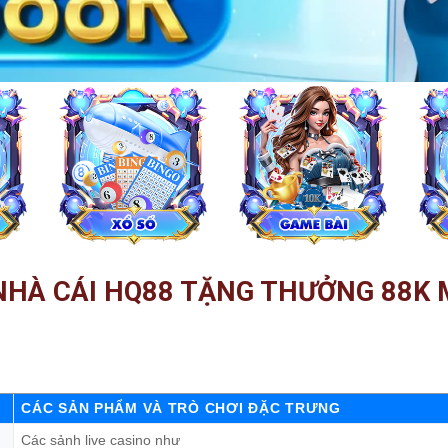
NHÀ CÁI HQ88 TẶNG THƯỞNG 88K 
CÁC SẢN PHẨM VÀ TRÒ CHƠI ĐẶC TRƯNG
Các sảnh live casino như