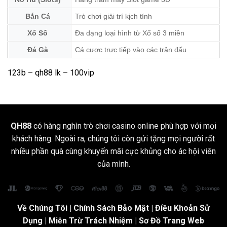
Bắn Cá
Trò chơi giải trí kịch tính
Xổ Số
Đa dạng loại hình từ Xổ số 3 miền
Đá Gà
Cá cược trực tiếp vào các trận đấu
123b
–
qh88 lk
– 100vip
QH88
có hàng nghìn trò chơi casino online phù hợp với mọi
khách hàng. Ngoài ra, chúng tôi còn gửi tặng mọi người rất
nhiều phần quà cùng khuyến mãi cực khủng cho ác hội viên
của mình.
Về Chúng Tôi
|
Chính Sách Bảo Mật
|
Điều Khoản Sử
Dụng
| Miễn Trừ Trách Nhiệm |
Sơ Đồ Trang Web