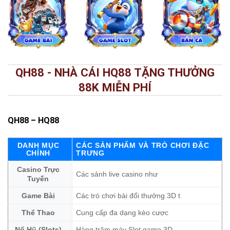
QH88 - NHÀ CÁI HQ88 TẶNG THƯỞNG
88K MIỄN PHÍ
QH88
– HQ88
DANH MỤC
CÁC SẢN PHẨM VÀ TRÒ CHƠI ĐẶC
CHÍNH
TRƯNG
Casino Trực
Các sảnh live casino như
Tuyến
Game Bài
Các trò chơi bài đổi thưởng 3D t
Thể Thao
Cung cấp đa dạng kèo cược
Nổ Hũ (Slots)
Hàng trăm máy Slot game 3D