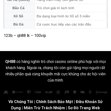
Bắn Cá
Trò chơi giải trí kịch tính
Xổ Số
Đa dạng loại hình từ Xổ số 3 miền
Đá Gà
Cá cược trực tiếp vào các trận đấu
123b
–
qh88 lk
– 100vip
QH88
có hàng nghìn trò chơi casino online phù hợp với mọi
khách hàng. Ngoài ra, chúng tôi còn gửi tặng mọi người rất
nhiều phần quà cùng khuyến mãi cực khủng cho ác hội viên
của mình.
Về Chúng Tôi
|
Chính Sách Bảo Mật
|
Điều Khoản Sử
Dụng
| Miễn Trừ Trách Nhiệm |
Sơ Đồ Trang Web