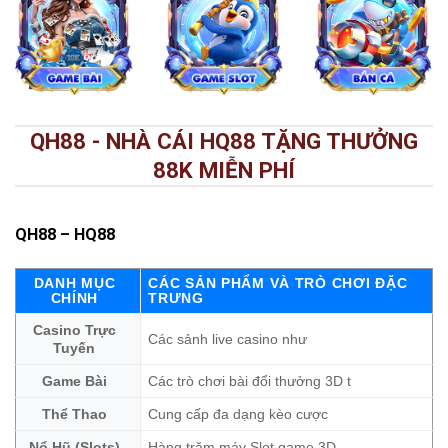
QH88 - NHÀ CÁI HQ88 TẶNG THƯỞNG
88K MIỄN PHÍ
QH88
– HQ88
DANH MỤC
CÁC SẢN PHẨM VÀ TRÒ CHƠI ĐẶC
CHÍNH
TRƯNG
Casino Trực
Các sảnh live casino như
Tuyến
Game Bài
Các trò chơi bài đổi thưởng 3D t
Thể Thao
Cung cấp đa dạng kèo cược
Nổ Hũ (Slots)
Hàng trăm máy Slot game 3D