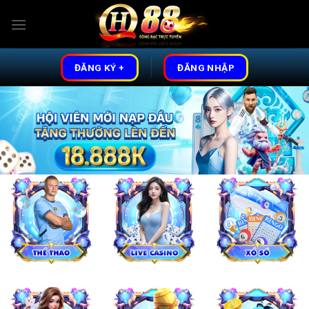
Skip
to
content
ĐĂNG KÝ +
ĐĂNG NHẬP