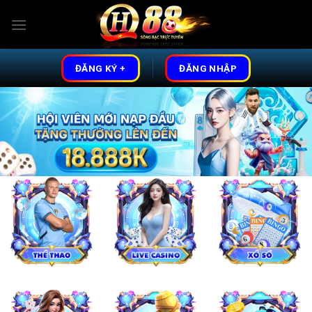
Skip
to
content
ĐĂNG KÝ +
ĐĂNG NHẬP