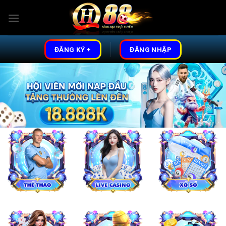
Skip
to
content
ĐĂNG KÝ +
ĐĂNG NHẬP