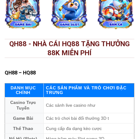
QH88 - NHÀ CÁI HQ88 TẶNG THƯỞNG
88K MIỄN PHÍ
QH88
– HQ88
DANH MỤC
CÁC SẢN PHẨM VÀ TRÒ CHƠI ĐẶC
CHÍNH
TRƯNG
Casino Trực
Các sảnh live casino như
Tuyến
Game Bài
Các trò chơi bài đổi thưởng 3D t
Thể Thao
Cung cấp đa dạng kèo cược
Nổ Hũ (Slots)
Hàng trăm máy Slot game 3D