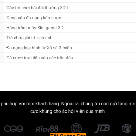
Các trò chơi bài đổi thưởng 3D t
Cung cấp đa dạng kèo cược
Hàng trăm máy Slot game 3D
Trò chơi giải trí kịch tính
Đa dạng loại hình từ Xổ số 3 miền
Cá cược trực tiếp vào các trận đấu
 phù hợp với mọi khách hàng. Ngoài ra, chúng tôi còn gửi tặng mọ
cực khủng cho ác hội viên của mình.