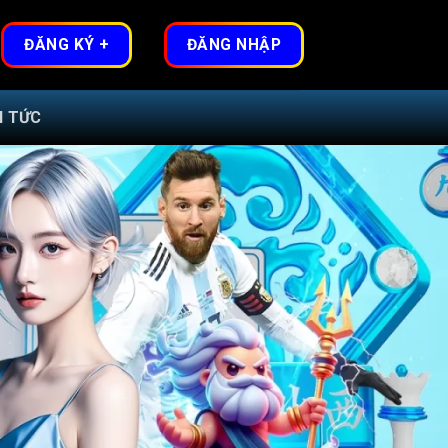
ĐĂNG KÝ +
ĐĂNG NHẬP
N TỨC