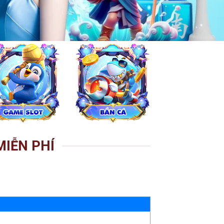
MIỄN PHÍ