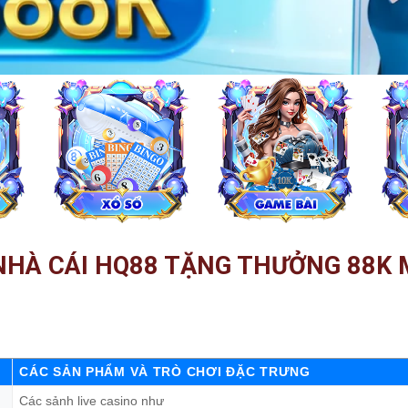
NHÀ CÁI HQ88 TẶNG THƯỞNG 88K 
CÁC SẢN PHẨM VÀ TRÒ CHƠI ĐẶC TRƯNG
Các sảnh live casino như