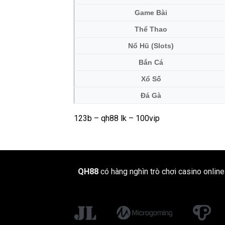
Game Bài
Thể Thao
Nổ Hũ (Slots)
Bắn Cá
Xổ Số
Đá Gà
123b
–
qh88 lk
– 100vip
QH88
có hàng nghìn trò chơi casino online