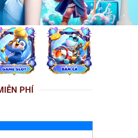
MIỄN PHÍ