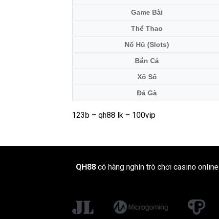
Game Bài
Thể Thao
Nổ Hũ (Slots)
Bắn Cá
Xổ Số
Đá Gà
123b
–
qh88 lk
– 100vip
QH88
có hàng nghìn trò chơi casino online