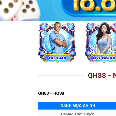
QH88 - 
QH88
– HQ88
DANH MỤC CHÍNH
Casino Trực Tuyến