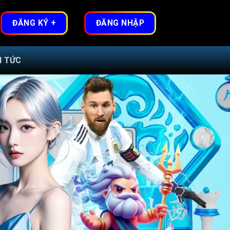
ĐĂNG KÝ +
ĐĂNG NHẬP
N TỨC