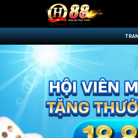
Skip
to
content
TRA