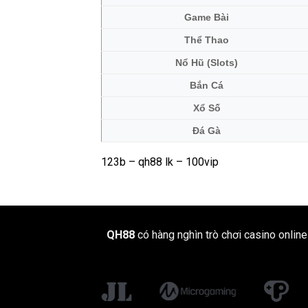
Game Bài
Thể Thao
Nổ Hũ (Slots)
Bắn Cá
Xổ Số
Đá Gà
123b
–
qh88 lk
– 100vip
QH88
có hàng nghìn trò chơi casino online