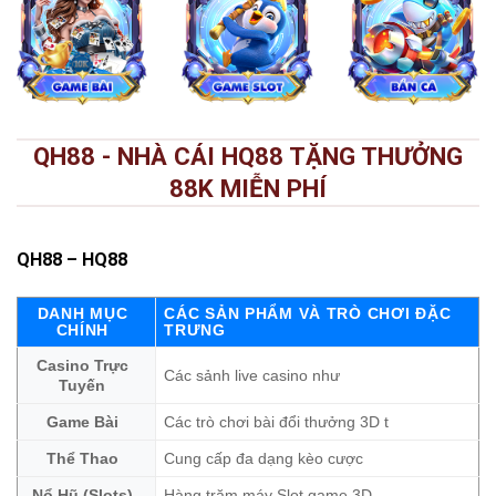
QH88 - NHÀ CÁI HQ88 TẶNG THƯỞNG
88K MIỄN PHÍ
QH88
– HQ88
DANH MỤC
CÁC SẢN PHẨM VÀ TRÒ CHƠI ĐẶC
CHÍNH
TRƯNG
Casino Trực
Các sảnh live casino như
Tuyến
Game Bài
Các trò chơi bài đổi thưởng 3D t
Thể Thao
Cung cấp đa dạng kèo cược
Nổ Hũ (Slots)
Hàng trăm máy Slot game 3D