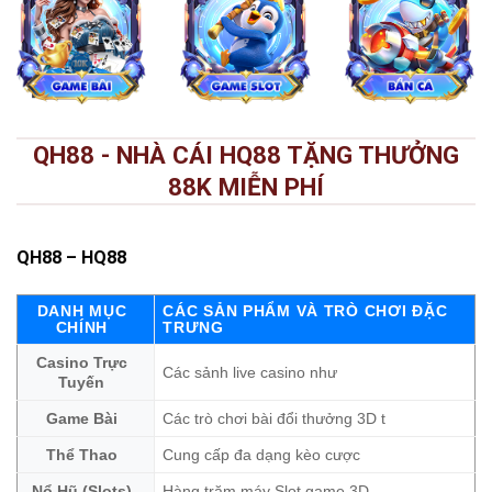
QH88 - NHÀ CÁI HQ88 TẶNG THƯỞNG
88K MIỄN PHÍ
QH88
– HQ88
DANH MỤC
CÁC SẢN PHẨM VÀ TRÒ CHƠI ĐẶC
CHÍNH
TRƯNG
Casino Trực
Các sảnh live casino như
Tuyến
Game Bài
Các trò chơi bài đổi thưởng 3D t
Thể Thao
Cung cấp đa dạng kèo cược
Nổ Hũ (Slots)
Hàng trăm máy Slot game 3D