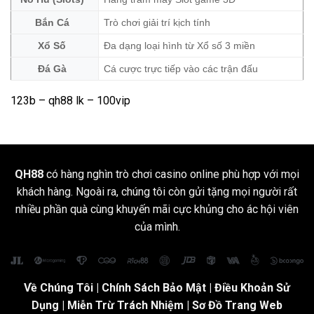
Bắn Cá
Trò chơi giải trí kịch tính
Xổ Số
Đa dạng loại hình từ Xổ số 3 miền
Đá Gà
Cá cược trực tiếp vào các trận đấu
123b
–
qh88 lk
– 100vip
QH88
có hàng nghìn trò chơi casino online phù hợp với mọi
khách hàng. Ngoài ra, chúng tôi còn gửi tặng mọi người rất
nhiều phần quà cùng khuyến mãi cực khủng cho ác hội viên
của mình.
Về Chúng Tôi
|
Chính Sách Bảo Mật
|
Điều Khoản Sử
Dụng
| Miễn Trừ Trách Nhiệm |
Sơ Đồ Trang Web