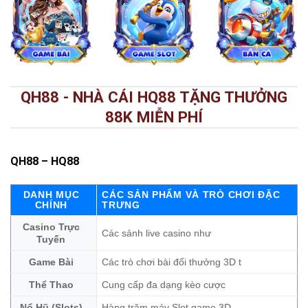
QH88 - NHÀ CÁI HQ88 TẶNG THƯỞNG
88K MIỄN PHÍ
QH88
– HQ88
DANH MỤC
CÁC SẢN PHẨM VÀ TRÒ CHƠI ĐẶC
CHÍNH
TRƯNG
Casino Trực
Các sảnh live casino như
Tuyến
Game Bài
Các trò chơi bài đổi thưởng 3D t
Thể Thao
Cung cấp đa dạng kèo cược
Nổ Hũ (Slots)
Hàng trăm máy Slot game 3D