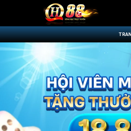
Skip
to
content
TRA