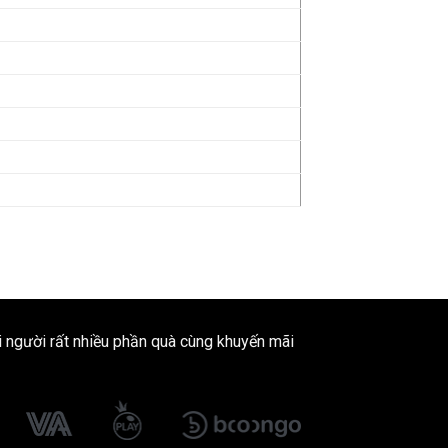
i người rất nhiều phần quà cùng khuyến mãi