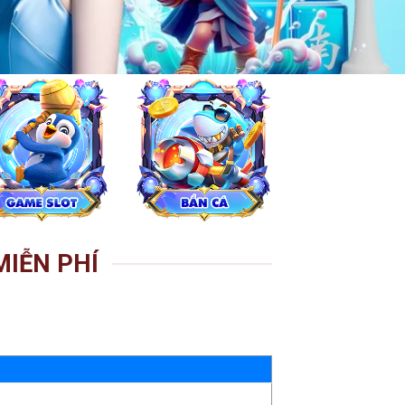
MIỄN PHÍ