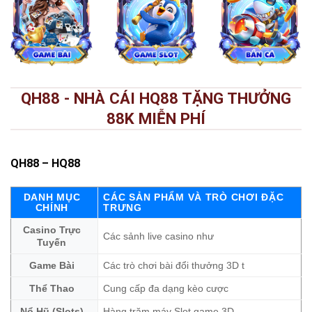
QH88 - NHÀ CÁI HQ88 TẶNG THƯỞNG
88K MIỄN PHÍ
QH88
– HQ88
DANH MỤC
CÁC SẢN PHẨM VÀ TRÒ CHƠI ĐẶC
CHÍNH
TRƯNG
Casino Trực
Các sảnh live casino như
Tuyến
Game Bài
Các trò chơi bài đổi thưởng 3D t
Thể Thao
Cung cấp đa dạng kèo cược
Nổ Hũ (Slots)
Hàng trăm máy Slot game 3D