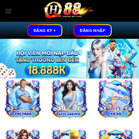
Skip
to
content
ĐĂNG KÝ +
ĐĂNG NHẬP