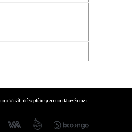
i người rất nhiều phần quà cùng khuyến mãi