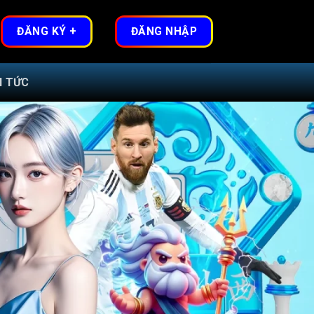
ĐĂNG KÝ +
ĐĂNG NHẬP
N TỨC