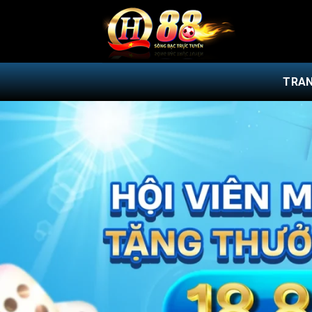
Skip
to
content
TRA