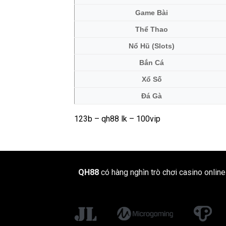
Game Bài
Thể Thao
Nổ Hũ (Slots)
Bắn Cá
Xổ Số
Đá Gà
123b
–
qh88 lk
– 100vip
QH88
có hàng nghìn trò chơi casino online