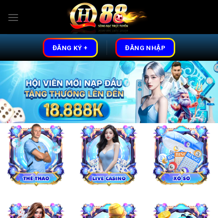
Skip
to
content
ĐĂNG KÝ +
ĐĂNG NHẬP