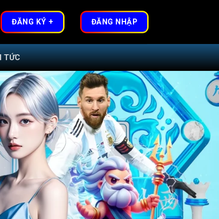
ĐĂNG KÝ +
ĐĂNG NHẬP
N TỨC