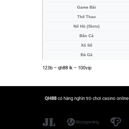
Game Bài
Thể Thao
Nổ Hũ (Slots)
Bắn Cá
Xổ Số
Đá Gà
123b
–
qh88 lk
– 100vip
QH88
có hàng nghìn trò chơi casino online