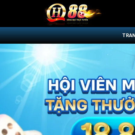
Skip
to
content
TRA