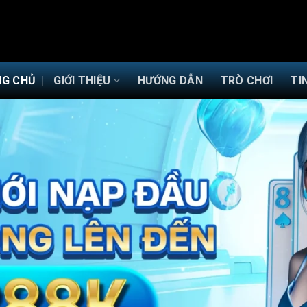
NG CHỦ
GIỚI THIỆU
HƯỚNG DẪN
TRÒ CHƠI
TI