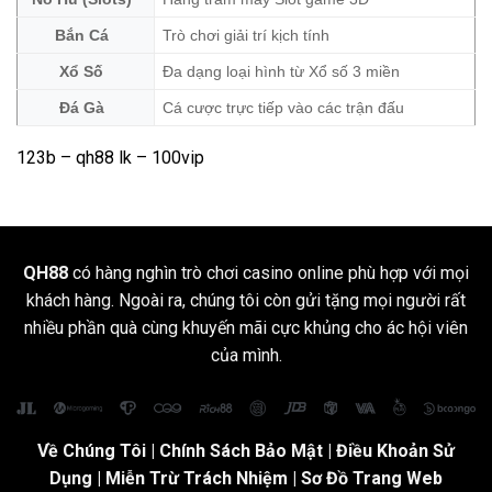
Bắn Cá
Trò chơi giải trí kịch tính
Xổ Số
Đa dạng loại hình từ Xổ số 3 miền
Đá Gà
Cá cược trực tiếp vào các trận đấu
123b
–
qh88 lk
– 100vip
QH88
có hàng nghìn trò chơi casino online phù hợp với mọi
khách hàng. Ngoài ra, chúng tôi còn gửi tặng mọi người rất
nhiều phần quà cùng khuyến mãi cực khủng cho ác hội viên
của mình.
Về Chúng Tôi
|
Chính Sách Bảo Mật
|
Điều Khoản Sử
Dụng
| Miễn Trừ Trách Nhiệm |
Sơ Đồ Trang Web