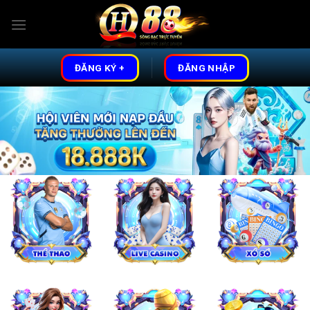
Skip
to
content
ĐĂNG KÝ +
ĐĂNG NHẬP