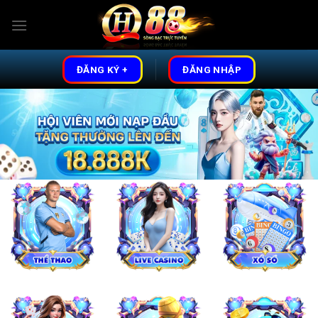
Skip
to
content
ĐĂNG KÝ +
ĐĂNG NHẬP