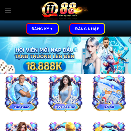
Skip
to
content
ĐĂNG KÝ +
ĐĂNG NHẬP