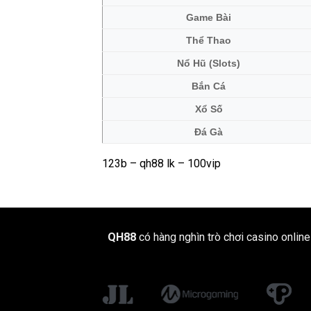
Game Bài
Thể Thao
Nổ Hũ (Slots)
Bắn Cá
Xổ Số
Đá Gà
123b
–
qh88 lk
– 100vip
QH88
có hàng nghìn trò chơi casino online