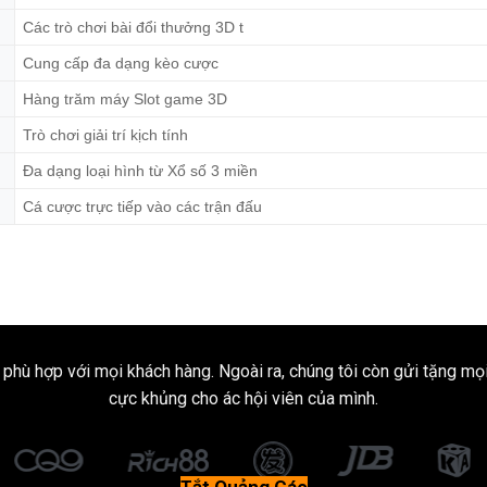
Các trò chơi bài đổi thưởng 3D t
Cung cấp đa dạng kèo cược
Hàng trăm máy Slot game 3D
Trò chơi giải trí kịch tính
Đa dạng loại hình từ Xổ số 3 miền
Cá cược trực tiếp vào các trận đấu
 phù hợp với mọi khách hàng. Ngoài ra, chúng tôi còn gửi tặng mọ
cực khủng cho ác hội viên của mình.