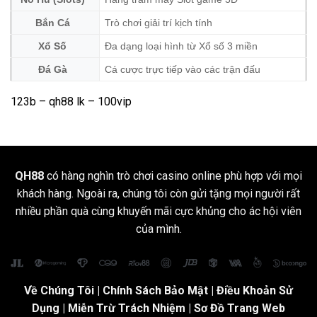
Bắn Cá
Trò chơi giải trí kịch tính
Xổ Số
Đa dạng loại hình từ Xổ số 3 miền
Đá Gà
Cá cược trực tiếp vào các trận đấu
123b
–
qh88 lk
– 100vip
QH88
có hàng nghìn trò chơi casino online phù hợp với mọi
khách hàng. Ngoài ra, chúng tôi còn gửi tặng mọi người rất
nhiều phần quà cùng khuyến mãi cực khủng cho ác hội viên
của mình.
Về Chúng Tôi
|
Chính Sách Bảo Mật
|
Điều Khoản Sử
Dụng
| Miễn Trừ Trách Nhiệm |
Sơ Đồ Trang Web