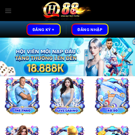
Skip
to
content
ĐĂNG KÝ +
ĐĂNG NHẬP