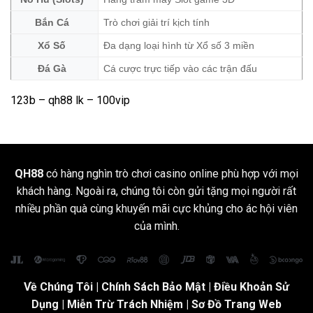
Bắn Cá
Trò chơi giải trí kịch tính
Xổ Số
Đa dạng loại hình từ Xổ số 3 miền
Đá Gà
Cá cược trực tiếp vào các trận đấu
123b
–
qh88 lk
– 100vip
QH88
có hàng nghìn trò chơi casino online phù hợp với mọi
khách hàng. Ngoài ra, chúng tôi còn gửi tặng mọi người rất
nhiều phần quà cùng khuyến mãi cực khủng cho ác hội viên
của mình.
Về Chúng Tôi
|
Chính Sách Bảo Mật
|
Điều Khoản Sử
Dụng
| Miễn Trừ Trách Nhiệm |
Sơ Đồ Trang Web