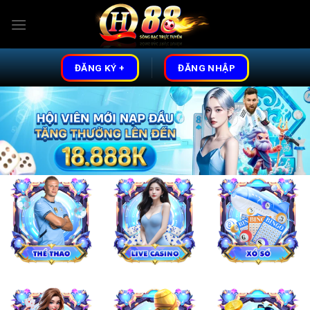
Skip
to
content
ĐĂNG KÝ +
ĐĂNG NHẬP