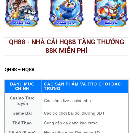
QH88 - NHÀ CÁI HQ88 TẶNG THƯỞNG
88K MIỄN PHÍ
QH88
– HQ88
DANH MỤC
CÁC SẢN PHẨM VÀ TRÒ CHƠI ĐẶC
CHÍNH
TRƯNG
Casino Trực
Các sảnh live casino như
Tuyến
Game Bài
Các trò chơi bài đổi thưởng 3D t
Thể Thao
Cung cấp đa dạng kèo cược
Nổ Hũ (Slots)
Hàng trăm máy Slot game 3D