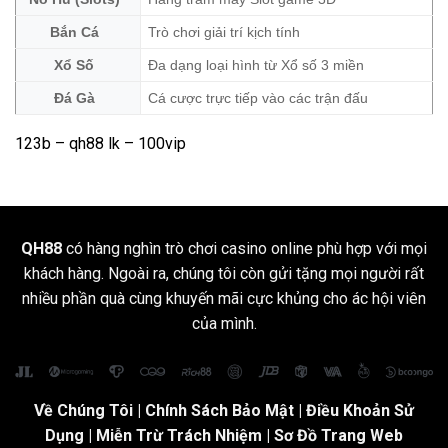
Bắn Cá
Trò chơi giải trí kịch tính
Xổ Số
Đa dạng loại hình từ Xổ số 3 miền
Đá Gà
Cá cược trực tiếp vào các trận đấu
123b
–
qh88 lk
– 100vip
QH88
có hàng nghìn trò chơi casino online phù hợp với mọi
khách hàng. Ngoài ra, chúng tôi còn gửi tặng mọi người rất
nhiều phần quà cùng khuyến mãi cực khủng cho ác hội viên
của mình.
Về Chúng Tôi
|
Chính Sách Bảo Mật
|
Điều Khoản Sử
Dụng
| Miễn Trừ Trách Nhiệm |
Sơ Đồ Trang Web