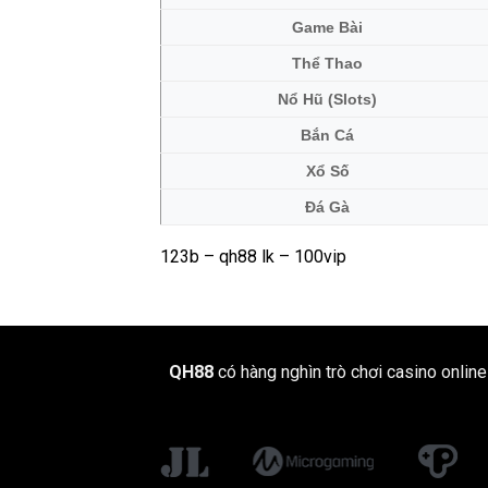
Game Bài
Thể Thao
Nổ Hũ (Slots)
Bắn Cá
Xổ Số
Đá Gà
123b
–
qh88 lk
– 100vip
QH88
có hàng nghìn trò chơi casino online