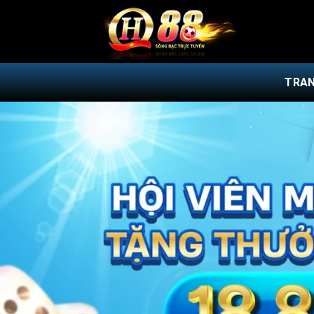
Skip
to
content
TRA