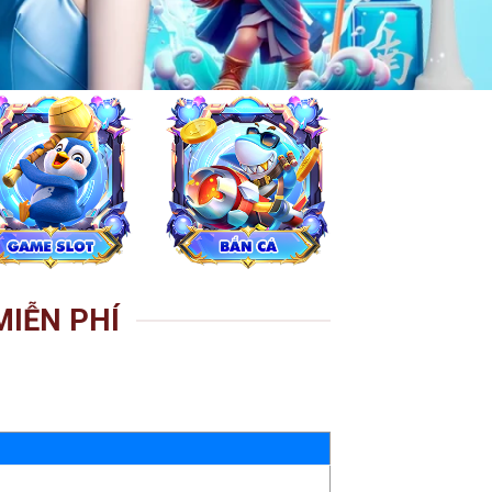
MIỄN PHÍ