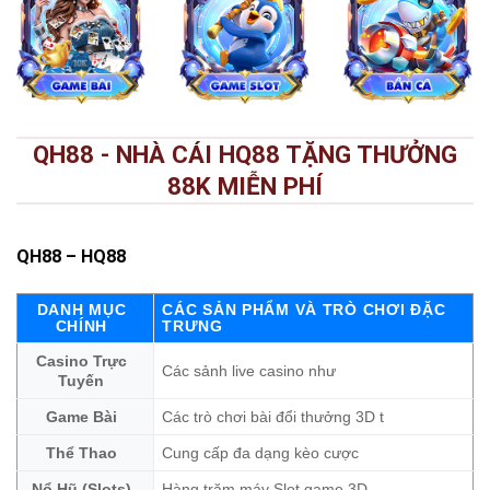
QH88 - NHÀ CÁI HQ88 TẶNG THƯỞNG
88K MIỄN PHÍ
QH88
– HQ88
DANH MỤC
CÁC SẢN PHẨM VÀ TRÒ CHƠI ĐẶC
CHÍNH
TRƯNG
Casino Trực
Các sảnh live casino như
Tuyến
Game Bài
Các trò chơi bài đổi thưởng 3D t
Thể Thao
Cung cấp đa dạng kèo cược
Nổ Hũ (Slots)
Hàng trăm máy Slot game 3D