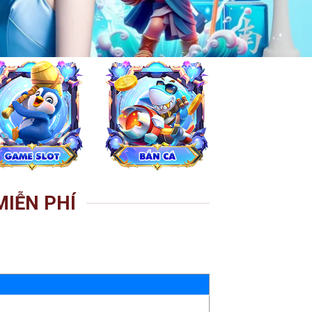
MIỄN PHÍ