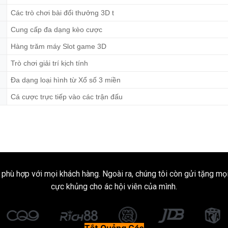
Các trò chơi bài đổi thưởng 3D t
Cung cấp đa dạng kèo cược
Hàng trăm máy Slot game 3D
Trò chơi giải trí kịch tính
Đa dạng loại hình từ Xổ số 3 miền
Cá cược trực tiếp vào các trận đấu
 phù hợp với mọi khách hàng. Ngoài ra, chúng tôi còn gửi tặng mọ
cực khủng cho ác hội viên của mình.