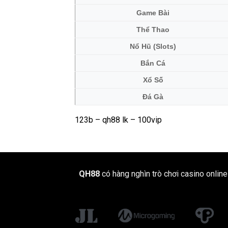
Game Bài
Thể Thao
Nổ Hũ (Slots)
Bắn Cá
Xổ Số
Đá Gà
123b
–
qh88 lk
– 100vip
QH88
có hàng nghìn trò chơi casino online