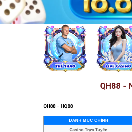
QH88 - 
QH88
– HQ88
DANH MỤC CHÍNH
Casino Trực Tuyến