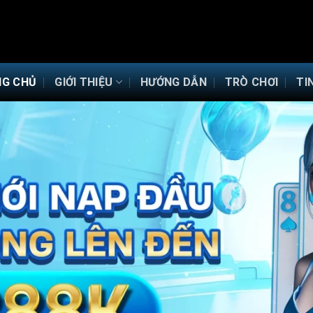
NG CHỦ
GIỚI THIỆU
HƯỚNG DẪN
TRÒ CHƠI
TI