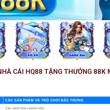
NHÀ CÁI HQ88 TẶNG THƯỞNG 88K 
CÁC SẢN PHẨM VÀ TRÒ CHƠI ĐẶC TRƯNG
Các sảnh live casino như