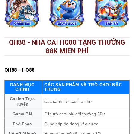
QH88 - NHÀ CÁI HQ88 TẶNG THƯỞNG
88K MIỄN PHÍ
QH88
– HQ88
DANH MỤC
CÁC SẢN PHẨM VÀ TRÒ CHƠI ĐẶC
CHÍNH
TRƯNG
Casino Trực
Các sảnh live casino như
Tuyến
Game Bài
Các trò chơi bài đổi thưởng 3D t
Thể Thao
Cung cấp đa dạng kèo cược
Nổ Hũ (Slots)
Hàng trăm máy Slot game 3D