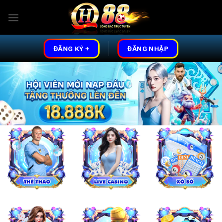
Skip
to
content
ĐĂNG KÝ +
ĐĂNG NHẬP