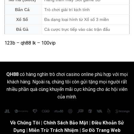
Bắn Cá
Trò chơi giải trí kịch tính
Xổ Số
Đa dạng loại hình từ Xổ số 3 miền
Đá Gà
Cá cược trực tiếp vào các trận đấu
123b
–
qh88 lk
– 100vip
QH88
có hàng nghìn trò chơi casino online phù hợp với mọi
khách hàng. Ngoài ra, chúng tôi còn gửi tặng mọi người rất
nhiều phần quà cùng khuyến mãi cực khủng cho ác hội viên
của mình.
Về Chúng Tôi
|
Chính Sách Bảo Mật
|
Điều Khoản Sử
Dụng
| Miễn Trừ Trách Nhiệm |
Sơ Đồ Trang Web