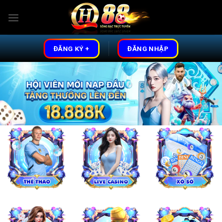
Skip
to
content
ĐĂNG KÝ +
ĐĂNG NHẬP