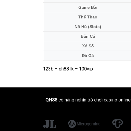
Game Bài
Thể Thao
Nổ Hũ (Slots)
Bắn Cá
Xổ Số
Đá Gà
123b
–
qh88 lk
– 100vip
QH88
có hàng nghìn trò chơi casino online