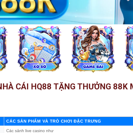
NHÀ CÁI HQ88 TẶNG THƯỞNG 88K 
CÁC SẢN PHẨM VÀ TRÒ CHƠI ĐẶC TRƯNG
Các sảnh live casino như