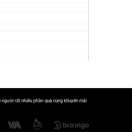
i người rất nhiều phần quà cùng khuyến mãi