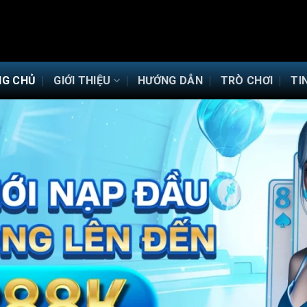
NG CHỦ
GIỚI THIỆU
HƯỚNG DẪN
TRÒ CHƠI
TI