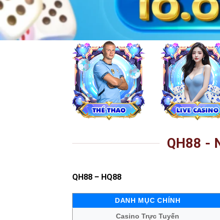
QH88 - 
QH88
– HQ88
DANH MỤC CHÍNH
Casino Trực Tuyến