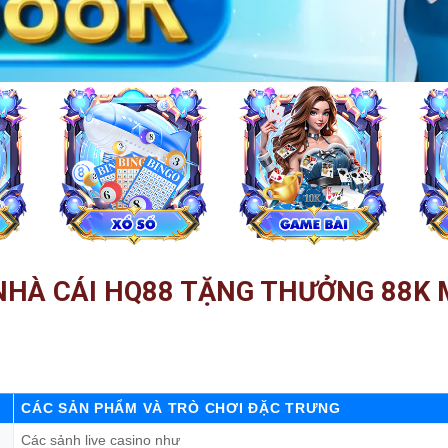
NHÀ CÁI HQ88 TẶNG THƯỞNG 88K 
CÁC SẢN PHẨM VÀ TRÒ CHƠI ĐẶC TRƯNG
Các sảnh live casino như