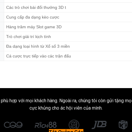
Các trò chơi bài đổi thưởng 3D t
Cung cấp đa dạng kèo cược
Hàng trăm máy Slot game 3D
Trò chơi giải trí kịch tính
Đa dạng loại hình từ Xổ số 3 miền
Cá cược trực tiếp vào các trận đấu
 phù hợp với mọi khách hàng. Ngoài ra, chúng tôi còn gửi tặng mọ
cực khủng cho ác hội viên của mình.