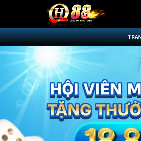
Skip
to
content
TRA