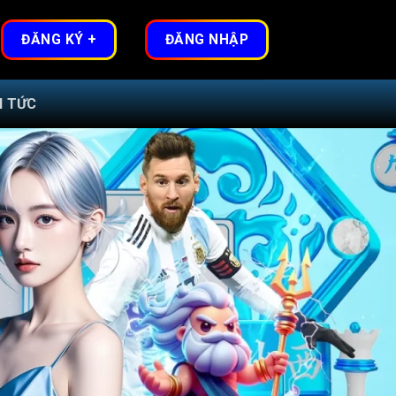
ĐĂNG KÝ +
ĐĂNG NHẬP
N TỨC