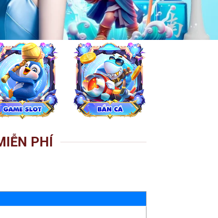
MIỄN PHÍ