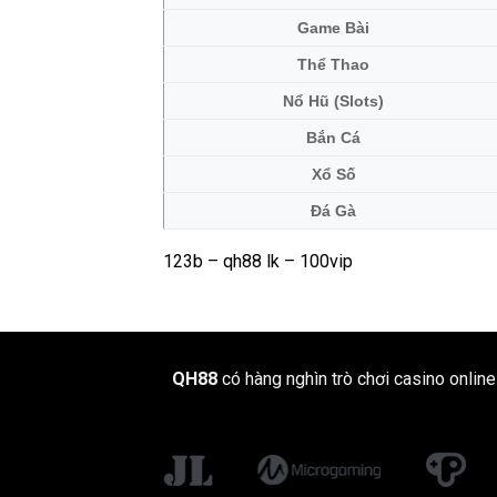
Game Bài
Thể Thao
Nổ Hũ (Slots)
Bắn Cá
Xổ Số
Đá Gà
123b
–
qh88 lk
– 100vip
QH88
có hàng nghìn trò chơi casino online