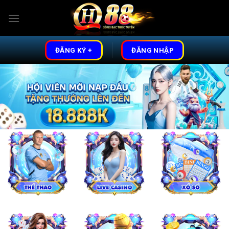
Skip
to
content
ĐĂNG KÝ +
ĐĂNG NHẬP