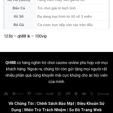
Bắn Cá
Trò chơi giải trí kịch tính
Xổ Số
Đa dạng loại hình từ Xổ số 3 miền
Đá Gà
Cá cược trực tiếp vào các trận đấu
123b
–
qh88 lk
– 100vip
QH88
có hàng nghìn trò chơi casino online phù hợp với mọi
khách hàng. Ngoài ra, chúng tôi còn gửi tặng mọi người rất
nhiều phần quà cùng khuyến mãi cực khủng cho ác hội viên
của mình.
Về Chúng Tôi
|
Chính Sách Bảo Mật
|
Điều Khoản Sử
Dụng
| Miễn Trừ Trách Nhiệm |
Sơ Đồ Trang Web