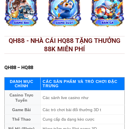
QH88 - NHÀ CÁI HQ88 TẶNG THƯỞNG
88K MIỄN PHÍ
QH88
– HQ88
DANH MỤC
CÁC SẢN PHẨM VÀ TRÒ CHƠI ĐẶC
CHÍNH
TRƯNG
Casino Trực
Các sảnh live casino như
Tuyến
Game Bài
Các trò chơi bài đổi thưởng 3D t
Thể Thao
Cung cấp đa dạng kèo cược
Nổ Hũ (Slots)
Hàng trăm máy Slot game 3D