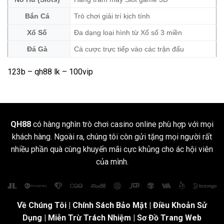
Bắn Cá
Trò chơi giải trí kịch tính
Xổ Số
Đa dạng loại hình từ Xổ số 3 miền
Đá Gà
Cá cược trực tiếp vào các trận đấu
123b
–
qh88 lk
– 100vip
QH88
có hàng nghìn trò chơi casino online phù hợp với mọi
khách hàng. Ngoài ra, chúng tôi còn gửi tặng mọi người rất
nhiều phần quà cùng khuyến mãi cực khủng cho ác hội viên
của mình.
Về Chúng Tôi
|
Chính Sách Bảo Mật
|
Điều Khoản Sử
Dụng
| Miễn Trừ Trách Nhiệm |
Sơ Đồ Trang Web