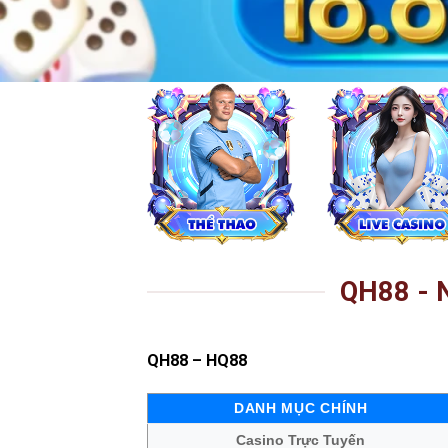
QH88 - 
QH88
– HQ88
DANH MỤC CHÍNH
Casino Trực Tuyến