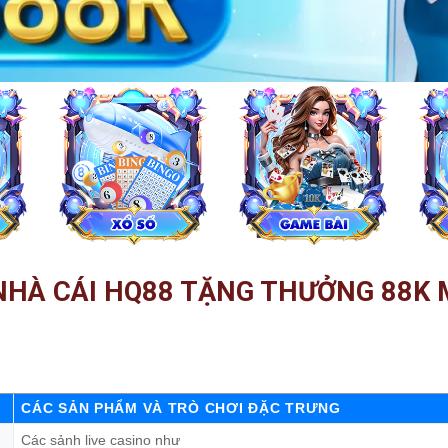
NHÀ CÁI HQ88 TẶNG THƯỞNG 88K 
CÁC SẢN PHẨM VÀ TRÒ CHƠI ĐẶC TRƯNG
Các sảnh live casino như