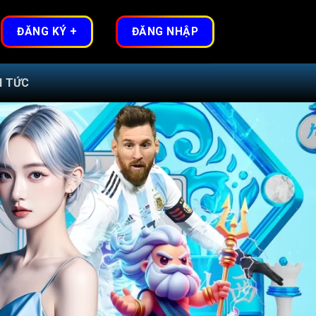
ĐĂNG KÝ +
ĐĂNG NHẬP
N TỨC