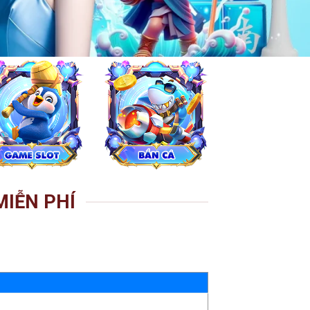
MIỄN PHÍ