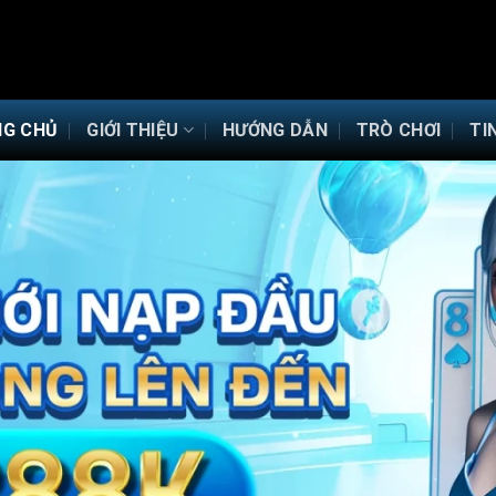
NG CHỦ
GIỚI THIỆU
HƯỚNG DẪN
TRÒ CHƠI
TI