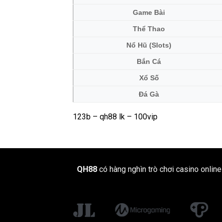
Game Bài
Thể Thao
Nổ Hũ (Slots)
Bắn Cá
Xổ Số
Đá Gà
123b
–
qh88 lk
– 100vip
QH88
có hàng nghìn trò chơi casino online