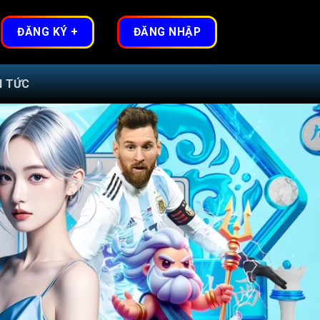
ĐĂNG KÝ +
ĐĂNG NHẬP
N TỨC