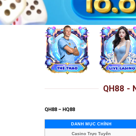
QH88 - 
QH88
– HQ88
DANH MỤC CHÍNH
Casino Trực Tuyến