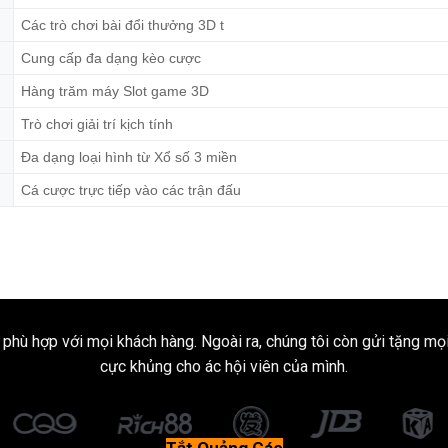
Các trò chơi bài đổi thưởng 3D t
Cung cấp đa dạng kèo cược
Hàng trăm máy Slot game 3D
Trò chơi giải trí kịch tính
Đa dạng loại hình từ Xổ số 3 miền
Cá cược trực tiếp vào các trận đấu
 phù hợp với mọi khách hàng. Ngoài ra, chúng tôi còn gửi tặng mọ
cực khủng cho ác hội viên của mình.