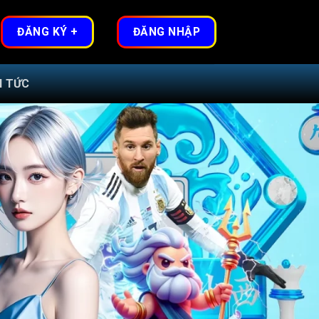
ĐĂNG KÝ +
ĐĂNG NHẬP
N TỨC