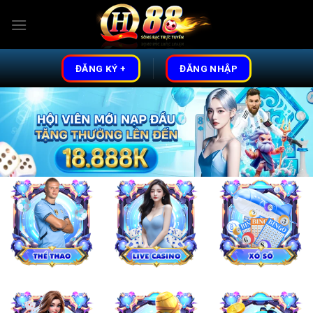
Skip
to
content
ĐĂNG KÝ +
ĐĂNG NHẬP