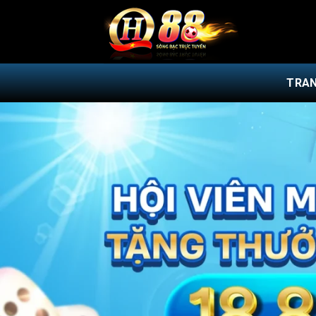
Skip
to
content
TRA