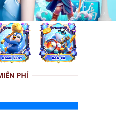
MIỄN PHÍ