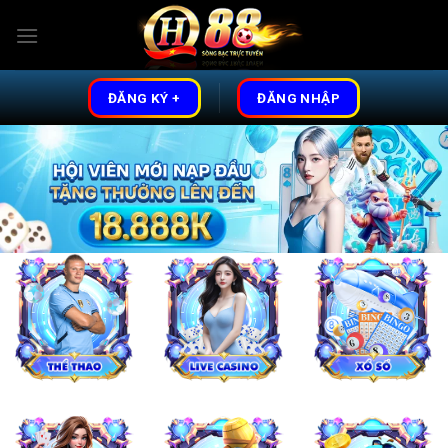
Skip
to
content
ĐĂNG KÝ +
ĐĂNG NHẬP