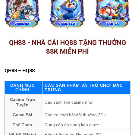
QH88 - NHÀ CÁI HQ88 TẶNG THƯỞNG
88K MIỄN PHÍ
QH88
– HQ88
DANH MỤC
CÁC SẢN PHẨM VÀ TRÒ CHƠI ĐẶC
CHÍNH
TRƯNG
Casino Trực
Các sảnh live casino như
Tuyến
Game Bài
Các trò chơi bài đổi thưởng 3D t
Thể Thao
Cung cấp đa dạng kèo cược
Nổ Hũ (Slots)
Hàng trăm máy Slot game 3D